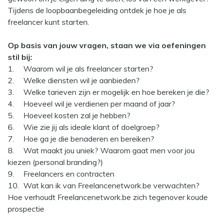
Tijdens de loopbaanbegeleiding ontdek je hoe je als
freelancer kunt starten.
Op basis van jouw vragen, staan we via oefeningen
stil bij:
1.
Waarom wil je als freelancer starten?
2.
Welke diensten wil je aanbieden?
3.
Welke tarieven zijn er mogelijk en hoe bereken je die?
4.
Hoeveel wil je verdienen per maand of jaar?
5.
Hoeveel kosten zal je hebben?
6.
Wie zie jij als ideale klant of doelgroep?
7.
Hoe ga je die benaderen en bereiken?
8.
Wat maakt jou uniek? Waarom gaat men voor jou
kiezen (personal branding?)
9.
Freelancers en contracten
10.
Wat kan ik van Freelancenetwork.be verwachten?
Hoe verhoudt Freelancenetwork.be zich tegenover koude
prospectie