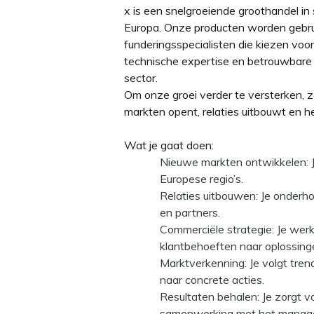
x is een snelgroeiende
groothandel in
Europa. Onze producten worden gebru
funderingsspecialisten die kiezen voor
technische expertise en betrouwbare 
sector.
Om onze groei verder te versterken,
markten opent, relaties uitbouwt en he
Wat je gaat doen:
Nieuwe markten ontwikkelen:
Europese regio’s.
Relaties uitbouwen:
Je onderh
en partners.
Commerciële strategie:
Je werk
klantbehoeften naar oplossing
Marktverkenning:
Je volgt tre
naar concrete acties.
Resultaten behalen:
Je zorgt v
samenwerking met het manag