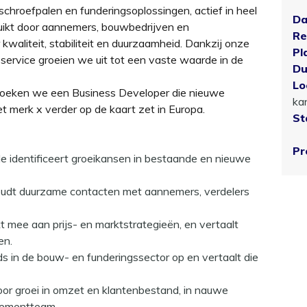
 schroefpalen en funderingsoplossingen
, actief in heel
Da
ikt door aannemers, bouwbedrijven en
Re
 kwaliteit, stabiliteit en duurzaamheid. Dankzij onze
Pl
service groeien we uit tot een vaste waarde in de
Du
Lo
 zoeken we een
Business Developer
die nieuwe
ka
t merk x verder op de kaart zet in Europa.
St
Pro
Je identificeert groeikansen in bestaande en nieuwe
oudt duurzame contacten met aannemers, verdelers
t mee aan prijs- en marktstrategieën, en vertaalt
en.
nds in de bouw- en funderingssector op en vertaalt die
oor groei in omzet en klantenbestand, in nauwe
ementteam.