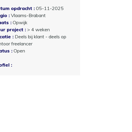
tum opdracht :
05-11-2025
gio :
Vlaams-Brabant
aats :
Opwijk
ur project :
> 4 weken
catie :
Deels bij klant - deels op
ntoor freelancer
atus :
Open
fiel :