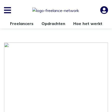
Freelancers
Opdrachten
Hoe het werkt
Randstad legt schuld 165
ontslagen oa bij