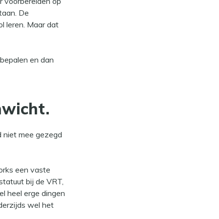
r voorbereiden op
taan. De
l leren. Maar dat
 bepalen en dan
nwicht.
ard niet mee gezegd
eworks een vaste
tatuut bij de VRT,
el heel erge dingen
erzijds wel het