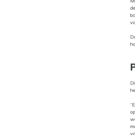
Ma
de
ba
vo
Da
ha
Di
he
“E
op
wa
mo
vo