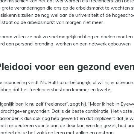
ar misschien kan het dat wel worden als freelancers zich bete
 grote veranderingen die ons op de arbeidsmarkt te wachten s
siskennis zullen ze nog wel aan de universiteit of de hogeschoo
lstaat op de arbeidsmarkt van morgen niet meer.
arom zullen ze ook zo snel mogelijk richting en doelen moeten
rd aan personal branding werken en een netwerk opbouwen.
Pleidooi voor een gezond eve
e nuancering vindt Nic Balthazar belangrijk, al wil hij er uitera
bben dat het freelancersbestaan kommer en kwel is.
igenlijk ben ik nu zelf freelancer”, zegt hij. “Maar ik heb in Ey
drachtgever gevonden. Dat is de beste combinatie. Het vaste s
aronder ik dus ook nog heb gewerkt en dat impliceert dat je w
et mispeuteren voor je aan de deur kan worden gezet, had and
ordeel dat je het vak kon leren met vallen en opstaan.