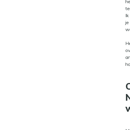
he
te
Ik
je
w
He
ov
an
ho
C