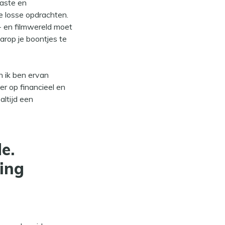
vaste en
 losse opdrachten.
e- en filmwereld moet
arop je boontjes te
n ik ben ervan
r op financieel en
altijd een
e.
ing