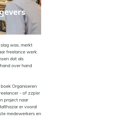
kgevers
 slag was, merkt
aar freelance werk.
nsen dat als
t hand over hand
n boek Organiseren
eelancer - of zzp’er
n project naar
Balthazar er vooral
aste medewerkers en