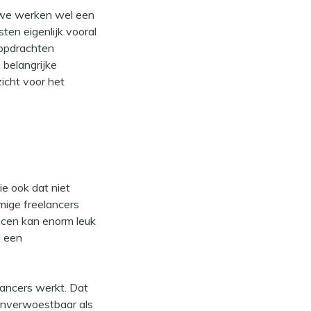
euwe werken wel een
ten eigenlijk vooral
 opdrachten
 belangrijke
icht voor het
ie ook dat niet
mige freelancers
ncen kan enorm leuk
d een
elancers werkt. Dat
 onverwoestbaar als