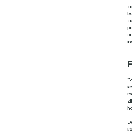
Im
be
zu
pr
on
in
F
“V
ie
mo
zi
ho
De
ka