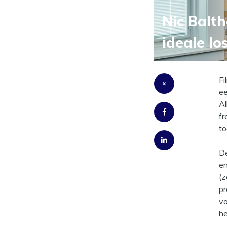
Nic Balth
ideale l
Fi
ee
Al
fr
to
De
en
(z
pr
vo
he