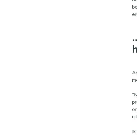
be
e
…
An
me
“N
pr
on
ui
Ik