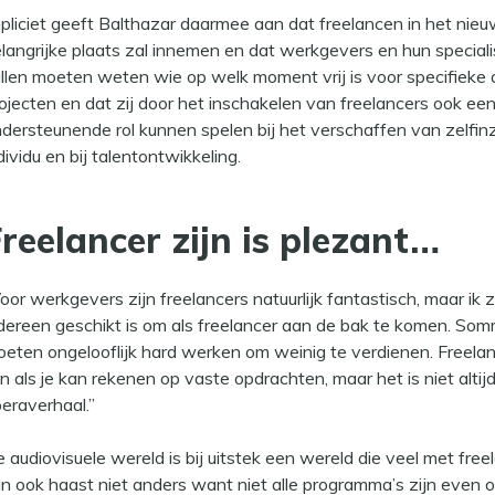
pliciet geeft Balthazar daarmee aan dat freelancen in het ni
langrijke plaats zal innemen en dat werkgevers en hun specialis
llen moeten weten wie op welk moment vrij is voor specifieke
ojecten en dat zij door het inschakelen van freelancers ook een
dersteunende rol kunnen spelen bij het verschaffen van zelfinz
dividu en bij talentontwikkeling.
reelancer zijn is plezant…
oor werkgevers zijn freelancers natuurlijk fantastisch, maar ik z
dereen geschikt is om als freelancer aan de bak te komen. Som
eten ongelooflijk hard werken om weinig te verdienen. Freela
jn als je kan rekenen op vaste opdrachten, maar het is niet altij
eraverhaal.”
 audiovisuele wereld is bij uitstek een wereld die veel met fre
n ook haast niet anders want niet alle programma’s zijn even