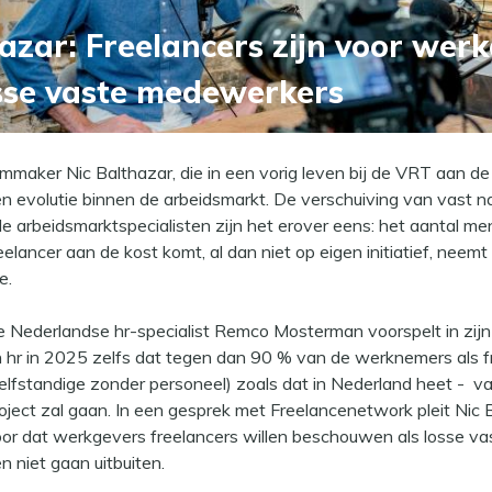
azar: Freelancers zijn voor wer
osse vaste medewerkers
lmmaker Nic Balthazar, die in een vorig leven bij de VRT aan de
n evolutie binnen de arbeidsmarkt. De verschuiving van vast n
le arbeidsmarktspecialisten zijn het erover eens: het aantal me
eelancer aan de kost komt, al dan niet op eigen initiatief, neem
e.
 Nederlandse hr-specialist Remco Mosterman voorspelt in zij
 hr in 2025 zelfs dat tegen dan 90 % van de werknemers als fr
elfstandige zonder personeel) zoals dat in Nederland heet - va
oject zal gaan. In een gesprek met Freelancenetwork pleit Nic 
or dat werkgevers freelancers willen beschouwen als losse v
n niet gaan uitbuiten.