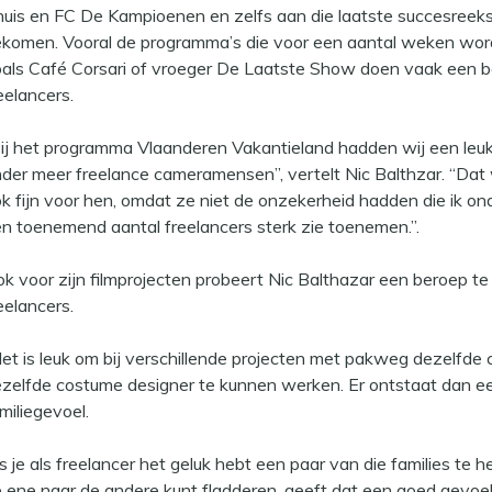
uis en FC De Kampioenen en zelfs aan die laatste succesreeks
komen. Vooral de programma’s die voor een aantal weken wor
als Café Corsari of vroeger De Laatste Show doen vaak een 
eelancers.
ij het programma Vlaanderen Vakantieland hadden wij een leu
der meer freelance cameramensen”, vertelt Nic Balthzar. “Dat 
k fijn voor hen, omdat ze niet de onzekerheid hadden die ik on
n toenemend aantal freelancers sterk zie toenemen.”.
k voor zijn filmprojecten probeert Nic Balthazar een beroep t
eelancers.
et is leuk om bij verschillende projecten met pakweg dezelfde 
zelfde costume designer te kunnen werken. Er ontstaat dan e
miliegevoel.
s je als freelancer het geluk hebt een paar van die families te
 ene naar de andere kunt fladderen, geeft dat een goed gevoel.