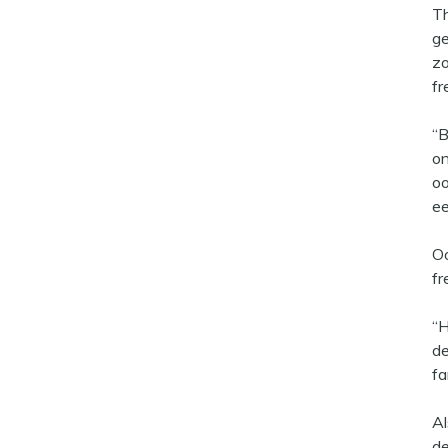
Th
ge
zo
fr
“B
on
oo
ee
Oo
fr
“H
de
fa
Al
de