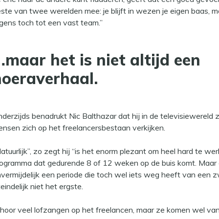
ste van twee werelden mee: je blijft in wezen je eigen baas, m
rgens toch tot een vast team.”
maar het is niet altijd een
hoeraverhaal.
derzijds benadrukt Nic Balthazar dat hij in de televisiewereld z
nsen zich op het freelancersbestaan verkijken.
atuurlijk”, zo zegt hij “is het enorm plezant om heel hard te w
ogramma dat gedurende 8 of 12 weken op de buis komt. Maar 
vermijdelijk een periode die toch wel iets weg heeft van een zw
teindelijk niet het ergste.
 hoor veel lofzangen op het freelancen, maar ze komen wel va