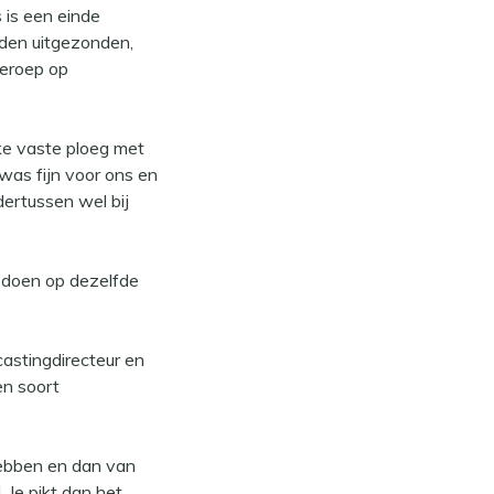
 is een einde
den uitgezonden,
beroep op
ke vaste ploeg met
was fijn voor ons en
dertussen wel bij
e doen op dezelfde
castingdirecteur en
en soort
 hebben en dan van
 Je pikt dan het