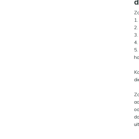
d
Zo
1.
2.
3.
4.
5.
h
Ko
di
Zo
aa
oo
do
ui