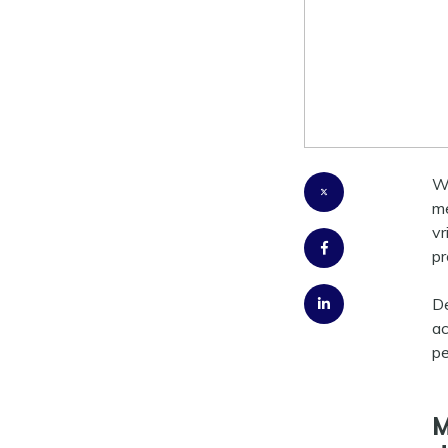
Hoe de H
freelance
hierbij h
Wi
me
vr
pr
De
ac
pe
M