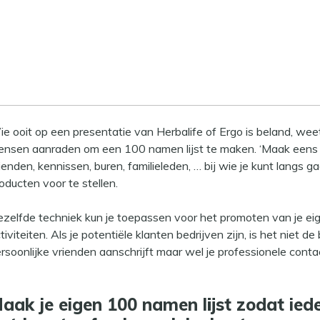
erbalife tactiek toepassen voor
 werk te krijgen? En laat Linkedi
elpen
e ooit op een presentatie van Herbalife of Ergo is beland, weet
nsen aanraden om een 100 namen lijst te maken. ‘Maak eens ee
ienden, kennissen, buren, familieleden, … bij wie je kunt langs 
oducten voor te stellen.
zelfde techniek kun je toepassen voor het promoten van je ei
tiviteiten. Als je potentiële klanten bedrijven zijn, is het niet de
rsoonlijke vrienden aanschrijft maar wel je professionele conta
aak je eigen 100 namen lijst zodat ied