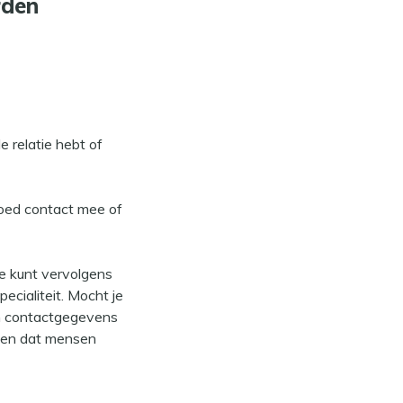
rden
 relatie hebt of
goed contact mee of
Je kunt vervolgens
pecialiteit. Mocht je
jn contactgegevens
t en dat mensen