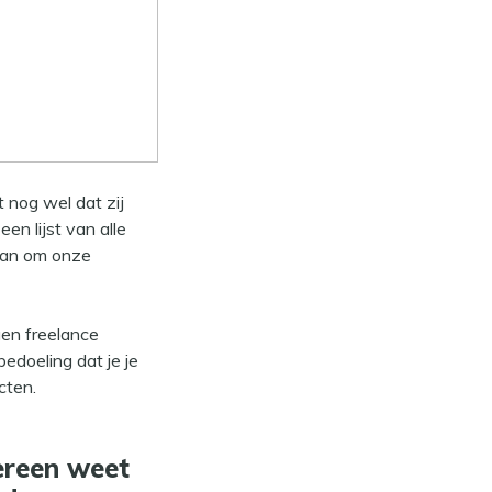
 meer
n je
 nog wel dat zij
n lijst van alle
gaan om onze
gen freelance
 bedoeling dat je je
cten.
ereen weet