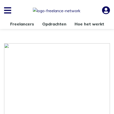
Freelancers
Opdrachten
Hoe het werkt
Een op acht freelancers
overwoog in afgelopen jaar